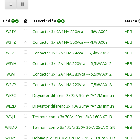
Cód
Descripción
Marca
W3TY
Contactor 3x 9A 1NA 220Vca ---- 4kW AX09
ABB
W3TZ
Contactor 3x 9A 1NA 380Vca ---- 4kW AX09
ABB
W3VF
Contactor 3x 12A 1NA 24Vca --- 5,5kW AX12
ABB
W3VH
Contactor 3x 12A 1NA 220Vca --- 5,5kW AX12
ABB
W3VI
Contactor 3x 12A 1NA 380Vca --- 5,5kW AX12
ABB
W3VP
Contactor 3x 18A 1NA 220Vca --- 7,5kW AX18
ABB
WE2C
Disyuntor diferenc 2x 25A 30mA "A" 2M inmun
ABB
WE2D
Disyuntor diferenc 2x 40A 30mA "A" 2M inmun
ABB
WNJ1
Termom comp 3x 70A/100A 18kA 160A XT1B
ABB
WNM0
Termom comp 3x 175A/ 250A 36kA 250A XT3N
ABB
WO79
Bobina p-A 9/16 y A9-26DA-UA16R 380ca 50Hz
ABB