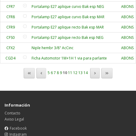
CFR7
Portalamp E27 aplique curvo Bak esp NEG
ABONS
CFR8
Portalamp E27 aplique curvo Bak esp MAR
ABONS
CFR9
Portalamp E27 aplique recto Bak esp MAR
ABONS
CFS0
Portalamp E27 aplique recto Bak esp NEG
ABONS
CFX2
Niple hembr 3/8" AcCinc
ABONS
CGD4
Ficha Automotor 1M+1H 1 via para parlante
ABONS
5
6
7
8
9
10
11
12
13
14
Información
Contacto
Aviso Legal
Facebook
Instagram