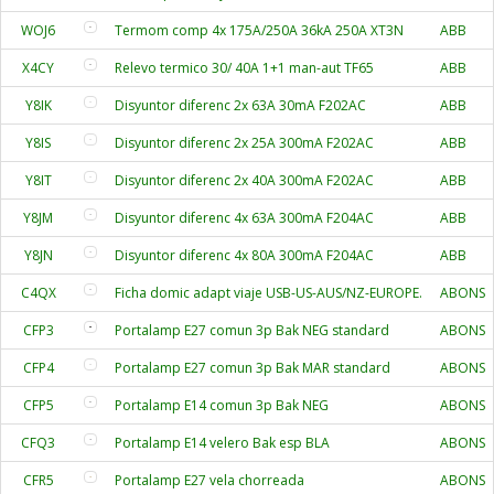
WOJ6
Termom comp 4x 175A/250A 36kA 250A XT3N
ABB
X4CY
Relevo termico 30/ 40A 1+1 man-aut TF65
ABB
Y8IK
Disyuntor diferenc 2x 63A 30mA F202AC
ABB
Y8IS
Disyuntor diferenc 2x 25A 300mA F202AC
ABB
Y8IT
Disyuntor diferenc 2x 40A 300mA F202AC
ABB
Y8JM
Disyuntor diferenc 4x 63A 300mA F204AC
ABB
Y8JN
Disyuntor diferenc 4x 80A 300mA F204AC
ABB
C4QX
Ficha domic adapt viaje USB-US-AUS/NZ-EUROPE.
ABONS
CFP3
Portalamp E27 comun 3p Bak NEG standard
ABONS
CFP4
Portalamp E27 comun 3p Bak MAR standard
ABONS
CFP5
Portalamp E14 comun 3p Bak NEG
ABONS
CFQ3
Portalamp E14 velero Bak esp BLA
ABONS
CFR5
Portalamp E27 vela chorreada
ABONS