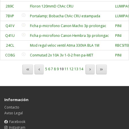
289C
Floron 120mmD ChAc CRU
LUMIPA
7BVP
Portalamp; Bobacha ChAc CRU estampada
LUMIPA
Q41V
Ficha p-microfono Canon Macho 3p prolongac
PINI
Q41U
Ficha p-microfono Canon Hembra 3p prolongac
PINI
24CL
Mod regul veloc ventil Atma 330VA BLA 1M
RBCSITE
CO8G
Conmutad 2x 10A 3v 1-0-2 fren pa-MET
PINI
5
6
7
8
9
10
11
12
13
14
Información
Contacto
Aviso Legal
Facebook
Instagram