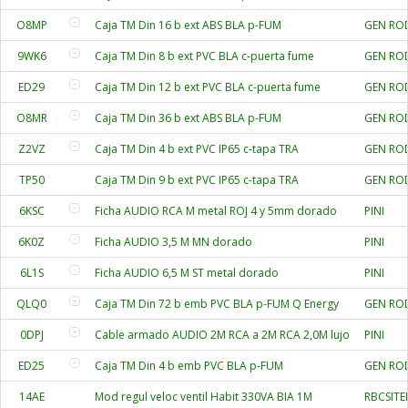
O8MP
Caja TM Din 16 b ext ABS BLA p-FUM
GEN RO
9WK6
Caja TM Din 8 b ext PVC BLA c-puerta fume
GEN RO
ED29
Caja TM Din 12 b ext PVC BLA c-puerta fume
GEN RO
O8MR
Caja TM Din 36 b ext ABS BLA p-FUM
GEN RO
Z2VZ
Caja TM Din 4 b ext PVC IP65 c-tapa TRA
GEN RO
TP50
Caja TM Din 9 b ext PVC IP65 c-tapa TRA
GEN RO
6KSC
Ficha AUDIO RCA M metal ROJ 4 y 5mm dorado
PINI
6K0Z
Ficha AUDIO 3,5 M MN dorado
PINI
6L1S
Ficha AUDIO 6,5 M ST metal dorado
PINI
QLQ0
Caja TM Din 72 b emb PVC BLA p-FUM Q Energy
GEN RO
0DPJ
Cable armado AUDIO 2M RCA a 2M RCA 2,0M lujo
PINI
ED25
Caja TM Din 4 b emb PVC BLA p-FUM
GEN RO
14AE
Mod regul veloc ventil Habit 330VA BIA 1M
RBCSITE