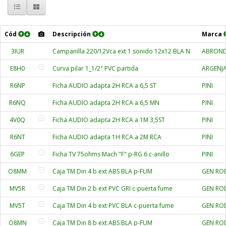
Cód
Descripción
Marca
3IUR
Campanilla 220/12Vca ext 1 sonido 12x12 BLA N
ABRON
E8H0
Curva pilar 1_1/2" PVC partida
ARGENJ
R6NP
Ficha AUDIO adapta 2H RCA a 6,5 ST
PINI
R6NQ
Ficha AUDIO adapta 2H RCA a 6,5 MN
PINI
4V0Q
Ficha AUDIO adapta 2H RCA a 1M 3,5ST
PINI
R6NT
Ficha AUDIO adapta 1H RCA a 2M RCA
PINI
6GEP
Ficha TV 75ohms Mach "F" p-RG 6 c-anillo
PINI
O8MM
Caja TM Din 4 b ext ABS BLA p-FUM
GEN RO
MV5R
Caja TM Din 2 b ext PVC GRI c-puerta fume
GEN RO
MV5T
Caja TM Din 4 b ext PVC BLA c-puerta fume
GEN RO
O8MN
Caja TM Din 8 b ext ABS BLA p-FUM
GEN RO