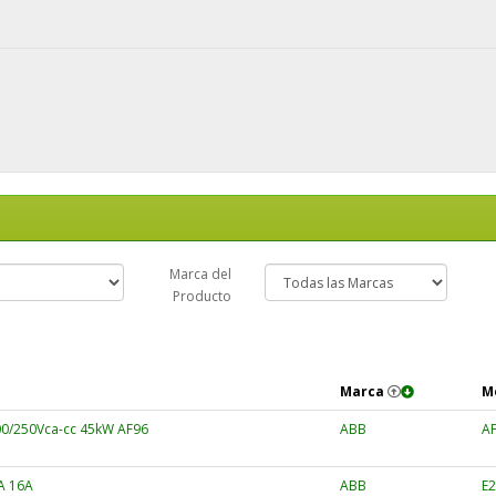
Marca del
Producto
Marca
M
00/250Vca-cc 45kW AF96
ABB
AF
A 16A
ABB
E2