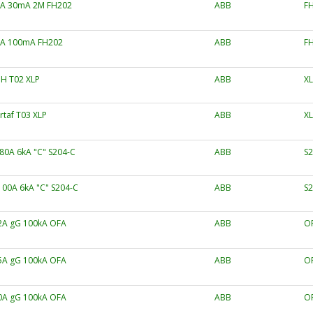
63A 30mA 2M FH202
ABB
FH
40A 100mA FH202
ABB
FH
NH T02 XLP
ABB
XL
rtaf T03 XLP
ABB
XL
80A 6kA "C" S204-C
ABB
S
00A 6kA "C" S204-C
ABB
S
32A gG 100kA OFA
ABB
O
35A gG 100kA OFA
ABB
O
50A gG 100kA OFA
ABB
O