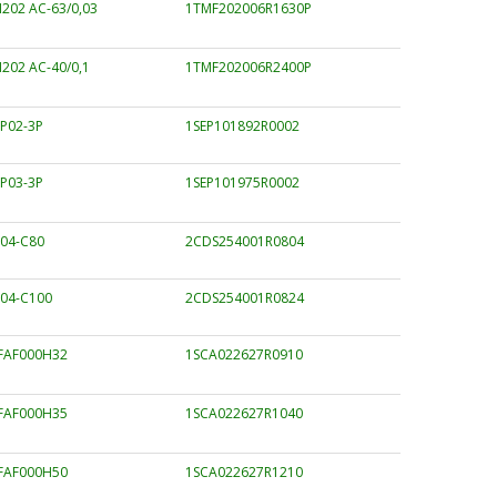
202 AC-63/0,03
1TMF202006R1630P
202 AC-40/0,1
1TMF202006R2400P
P02-3P
1SEP101892R0002
P03-3P
1SEP101975R0002
204-C80
2CDS254001R0804
204-C100
2CDS254001R0824
FAF000H32
1SCA022627R0910
FAF000H35
1SCA022627R1040
FAF000H50
1SCA022627R1210