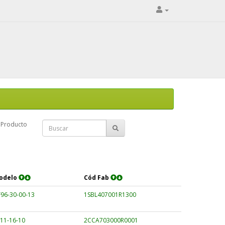
Producto
odelo
Cód Fab
96-30-00-13
1SBL407001R1300
11-16-10
2CCA703000R0001