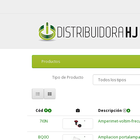
Productos
Tipo de Producto
Cód
Descripción
7I0N
Amperimet-voltim-frecu
BQ0O
Ampliacion portalampar