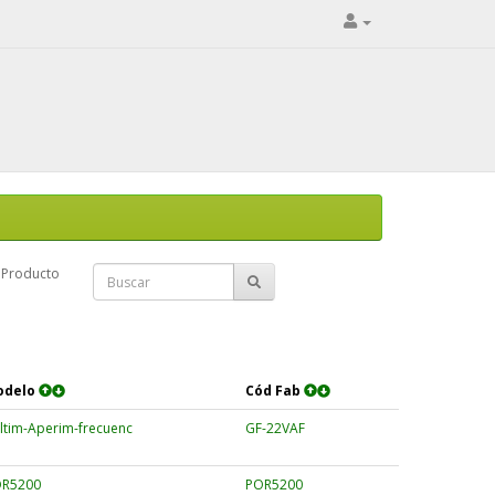
Producto
odelo
Cód Fab
ltim-Aperim-frecuenc
GF-22VAF
R5200
POR5200