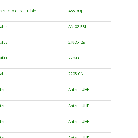
cartucho descartable
465 ROJ
afes
AN-02-PBL
afes
2INOX-2E
afes
2204 GE
afes
2205 GN
tena
Antena UHF
tena
Antena UHF
tena
Antena UHF
tena
Antena UHF