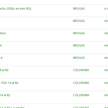
tucho 250Gr en-elec ROJ
BROGAS
A 
BROGAS
An
cInox
BROGAS
An
LA
BROGAS
An
LA
BROGAS
An
 al 83
COLORAMA
An
-TDA 14 al 83
COLORAMA
An
4 al 83
COLORAMA
An
4 al 83 c-pantalla
COLORAMA
An