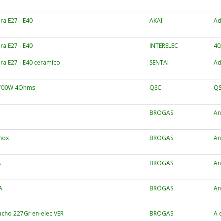
a E27 - E40
AKAI
Ad
a E27 - E40
INTERELEC
40
ra E27 - E40 ceramico
SENTAI
Ad
x 700W 4Ohms
QSC
Q
BROGAS
An
Inox
BROGAS
An
A
BROGAS
An
A
BROGAS
An
tucho 227Gr en-elec VER
BROGAS
A 