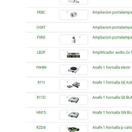
FK8C
Ampliacion portalampar
O0XT
Ampliacion portalampar
FXR6
Ampliacion portalampa
LB2P
Amplificador audio 2
YW4W
Anafe 1 hornalla electr
R11I
Anafe 1 hornalla GE Ac
R11D
Anafe 1 hornalla GE BL
HN15
Anafe 1 hornalla GN BL
RZD6
Anafe 1 hornalla p-car