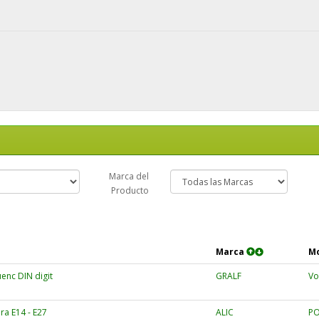
Marca del
Producto
Marca
M
enc DIN digit
GRALF
Vo
a E14 - E27
ALIC
PO