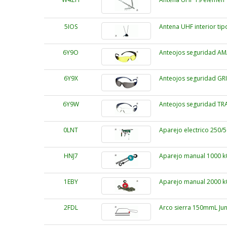
5IOS
Antena UHF interior tip
6Y9O
Anteojos seguridad AMA
6Y9X
Anteojos seguridad GRI
6Y9W
Anteojos seguridad TRA
0LNT
Aparejo electrico 250
HNJ7
Aparejo manual 1000 k
1EBY
Aparejo manual 2000 k
2FDL
Arco sierra 150mmL Jun