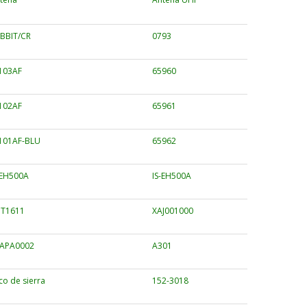
BBIT/CR
0793
103AF
65960
102AF
65961
101AF-BLU
65962
-EH500A
IS-EH500A
T1611
XAJ001000
APA0002
A301
co de sierra
152-3018