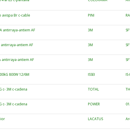
o avispa Br c-cable
PINI
RA
 antirraya-antiem AF
3M
SF
 antirraya-antiem AF
3M
SF
 antirraya-antiem AF
3M
SF
/500kG 800W 12/6M
ISSEI
IS
G c- 3M c-cadena
TOTAL
TH
G c- 3M c-cadena
POWER
01
ior
LACATUS
Ar