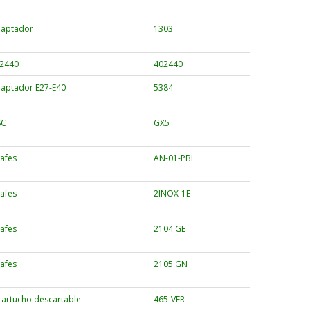
aptador
1303
2440
402440
aptador E27-E40
5384
SC
GX5
afes
AN-01-PBL
afes
2INOX-1E
afes
2104 GE
afes
2105 GN
cartucho descartable
465-VER