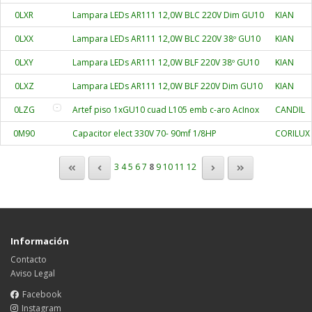
0LXR
Lampara LEDs AR111 12,0W BLC 220V Dim GU10
KIAN
0LXX
Lampara LEDs AR111 12,0W BLC 220V 38º GU10
KIAN
0LXY
Lampara LEDs AR111 12,0W BLF 220V 38º GU10
KIAN
0LXZ
Lampara LEDs AR111 12,0W BLF 220V Dim GU10
KIAN
0LZG
Artef piso 1xGU10 cuad L105 emb c-aro AcInox
CANDIL
0M90
Capacitor elect 330V 70- 90mf 1/8HP
CORILUX
3
4
5
6
7
8
9
10
11
12
Información
Contacto
Aviso Legal
Facebook
Instagram