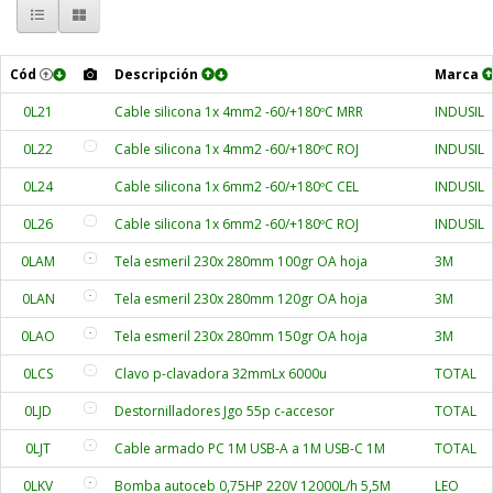
Cód
Descripción
Marca
0L21
Cable silicona 1x 4mm2 -60/+180ºC MRR
INDUSIL
0L22
Cable silicona 1x 4mm2 -60/+180ºC ROJ
INDUSIL
0L24
Cable silicona 1x 6mm2 -60/+180ºC CEL
INDUSIL
0L26
Cable silicona 1x 6mm2 -60/+180ºC ROJ
INDUSIL
0LAM
Tela esmeril 230x 280mm 100gr OA hoja
3M
0LAN
Tela esmeril 230x 280mm 120gr OA hoja
3M
0LAO
Tela esmeril 230x 280mm 150gr OA hoja
3M
0LCS
Clavo p-clavadora 32mmLx 6000u
TOTAL
0LJD
Destornilladores Jgo 55p c-accesor
TOTAL
0LJT
Cable armado PC 1M USB-A a 1M USB-C 1M
TOTAL
0LKV
Bomba autoceb 0,75HP 220V 12000L/h 5,5M
LEO