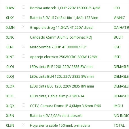
0LKW
Bomba autoceb 1,0HP 220V 15000L/h 4,8M
LEO
0LKY
Bateria 3,0V d17xh34 Litio 1,4A/h 123 Vinn
VINNIC
0LMN
Grupo electrog 11,0kVA 4T 220V diesel
DAIHATS
0LNC
Candado 65mm Alum 5 combinac ROJ
BULIT
0LNI
Motobomba 7,0HP 4T 30000L/H 2"
ISSEI
0LNT
Aparejo electrico 250/500kG 800W 12/6M
ISSEI
0LOI
LEDs cinta BLF 120L 220V 2835 8W mini
DEMASLE
0LOJ
LEDs cinta BLN 120L 220V 2835 8W mini
DEMASLE
0LOK
LEDs cinta BLC 120L 220V 2835 8W mini
DEMASLE
0LOL
LEDs cinta; Cable alim p-TSMD-34
DEMASLE
0LQX
CCTV; Camara Domo IP 4,0Mpx 3,6mm IP66
IMOU
0LRN
Bateria 4,0V 2,0A/h elect-absorb
NO INDI
0LSN
Hoja sierra sable 150mmL p-madera
TOTAL