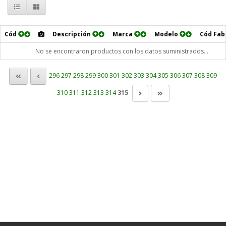
Cód
Descripción
Marca
Modelo
Cód Fa
No se encontraron productos con los datos suministrados...
296
297
298
299
300
301
302
303
304
305
306
307
308
309
310
311
312
313
314
315