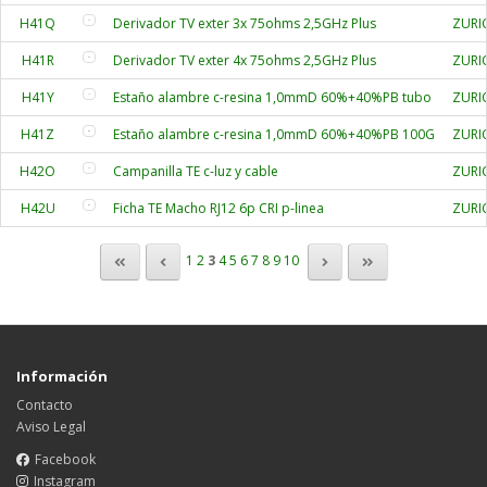
H41Q
Derivador TV exter 3x 75ohms 2,5GHz Plus
ZURI
H41R
Derivador TV exter 4x 75ohms 2,5GHz Plus
ZURI
H41Y
Estaño alambre c-resina 1,0mmD 60%+40%PB tubo
ZURI
H41Z
Estaño alambre c-resina 1,0mmD 60%+40%PB 100G
ZURI
H42O
Campanilla TE c-luz y cable
ZURI
H42U
Ficha TE Macho RJ12 6p CRI p-linea
ZURI
1
2
3
4
5
6
7
8
9
10
Información
Contacto
Aviso Legal
Facebook
Instagram