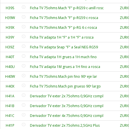
H39S
Ficha TV 75ohms Mach "F" p-RG59 c-anill rosc
ZURI
H39W
Ficha TV 75ohms Mach "F" p-RG59 c-rosca
ZURI
H39X
Ficha TV 75ohms Mach "F" p-RG 6 c-rosca
ZURI
H39Y
Ficha TV adapta 1H "F" a 1H "F" a rosca
ZURI
H39Z
Ficha TV adapta Snap "F" a Seal NEG RG59
ZURI
H40T
Ficha TV adapta 1H grues a 1H mach fino
ZURI
H40U
Ficha TV adapta 1M grues a 1H fino a rosca
ZURI
H40W
Ficha TV 75ohms Mach pin fino 90º eje lar
ZURI
H40X
Ficha TV 75ohms Mach pin grueso 90º largo
ZURI
H41A
Derivador TV exter 2x 75ohms 0,9GHz compl
ZURI
H41B
Derivador TV exter 3x 75ohms 0,9GHz compl
ZURI
H41C
Derivador TV exter 4x 75ohms 0,9GHz compl
ZURI
H41P
Derivador TV exter 2x 75ohms 2,5GHz Plus
ZURI