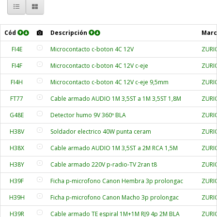
Cód
Descripción
Mar
FI4E
Microcontacto c-boton 4C 12V
ZURI
FI4F
Microcontacto c-boton 4C 12V c-eje
ZURI
FI4H
Microcontacto c-boton 4C 12V c-eje 9,5mm
ZURI
FT77
Cable armado AUDIO 1M 3,5ST a 1M 3,5ST 1,8M
ZURI
G48E
Detector humo 9V 360º BLA
ZURI
H38V
Soldador electrico 40W punta ceram
ZURI
H38X
Cable armado AUDIO 1M 3,5ST a 2M RCA 1,5M
ZURI
H38Y
Cable armado 220V p-radio-TV 2ran t8
ZURI
H39F
Ficha p-microfono Canon Hembra 3p prolongac
ZURI
H39H
Ficha p-microfono Canon Macho 3p prolongac
ZURI
H39R
Cable armado TE espiral 1M+1M RJ9 4p 2M BLA
ZURI