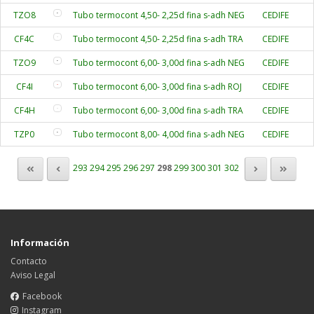
TZO8
Tubo termocont 4,50- 2,25d fina s-adh NEG
CEDIFE
CF4C
Tubo termocont 4,50- 2,25d fina s-adh TRA
CEDIFE
TZO9
Tubo termocont 6,00- 3,00d fina s-adh NEG
CEDIFE
CF4I
Tubo termocont 6,00- 3,00d fina s-adh ROJ
CEDIFE
CF4H
Tubo termocont 6,00- 3,00d fina s-adh TRA
CEDIFE
TZP0
Tubo termocont 8,00- 4,00d fina s-adh NEG
CEDIFE
293
294
295
296
297
298
299
300
301
302
Información
Contacto
Aviso Legal
Facebook
Instagram