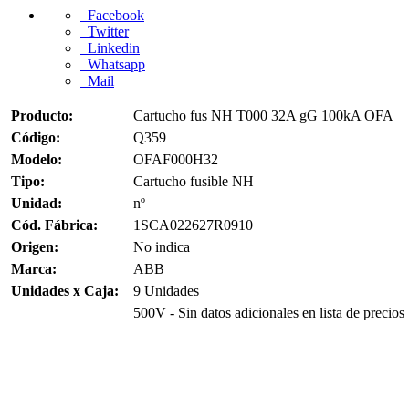
Facebook
Twitter
Linkedin
Whatsapp
Mail
Producto:
Cartucho fus NH T000 32A gG 100kA OFA
Código:
Q359
Modelo:
OFAF000H32
Tipo:
Cartucho fusible NH
Unidad:
nº
Cód. Fábrica:
1SCA022627R0910
Origen:
No indica
Marca:
ABB
Unidades x Caja:
9 Unidades
500V - Sin datos adicionales en lista de precios