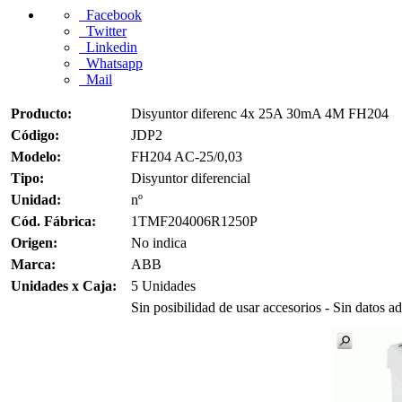
Facebook
Twitter
Linkedin
Whatsapp
Mail
Producto:
Disyuntor diferenc 4x 25A 30mA 4M FH204
Código:
JDP2
Modelo:
FH204 AC-25/0,03
Tipo:
Disyuntor diferencial
Unidad:
nº
Cód. Fábrica:
1TMF204006R1250P
Origen:
No indica
Marca:
ABB
Unidades x Caja:
5 Unidades
Sin posibilidad de usar accesorios - Sin datos ad