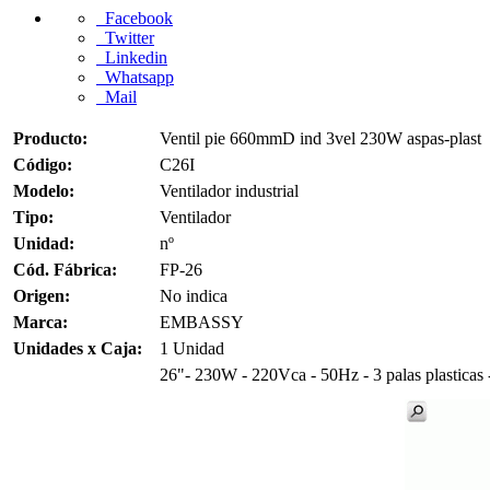
Facebook
Twitter
Linkedin
Whatsapp
Mail
Producto:
Ventil pie 660mmD ind 3vel 230W aspas-plast
Código:
C26I
Modelo:
Ventilador industrial
Tipo:
Ventilador
Unidad:
nº
Cód. Fábrica:
FP-26
Origen:
No indica
Marca:
EMBASSY
Unidades x Caja:
1 Unidad
26"- 230W - 220Vca - 50Hz - 3 palas plasticas -