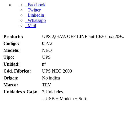
Facebook
Twitter
Linkedin
Whatsapp
Mail
Producto:
UPS 2,0kVA OFF LINE aut 10/20' 5x220+..
Código:
05V2
Modelo:
NEO
Tipo:
UPS
Unidad:
nº
Cód. Fábrica:
UPS NEO 2000
Origen:
No indica
Marca:
TRV
Unidades x Caja:
2 Unidades
...USB + Modem + Soft