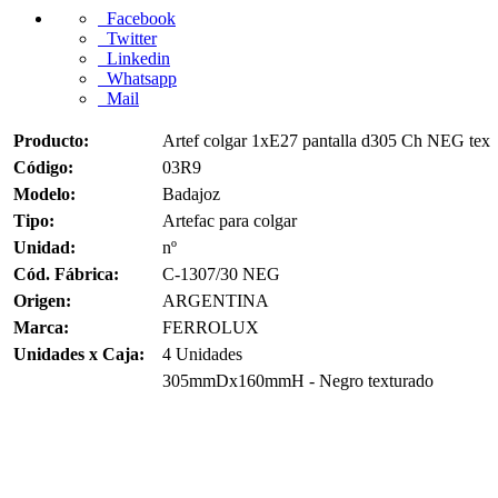
Facebook
Twitter
Linkedin
Whatsapp
Mail
Producto:
Artef colgar 1xE27 pantalla d305 Ch NEG tex
Código:
03R9
Modelo:
Badajoz
Tipo:
Artefac para colgar
Unidad:
nº
Cód. Fábrica:
C-1307/30 NEG
Origen:
ARGENTINA
Marca:
FERROLUX
Unidades x Caja:
4 Unidades
305mmDx160mmH - Negro texturado