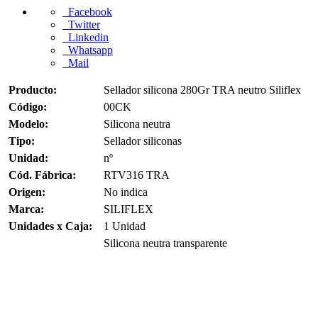
Facebook
Twitter
Linkedin
Whatsapp
Mail
Producto:
Sellador silicona 280Gr TRA neutro Siliflex
Código:
00CK
Modelo:
Silicona neutra
Tipo:
Sellador siliconas
Unidad:
nº
Cód. Fábrica:
RTV316 TRA
Origen:
No indica
Marca:
SILIFLEX
Unidades x Caja:
1 Unidad
Silicona neutra transparente